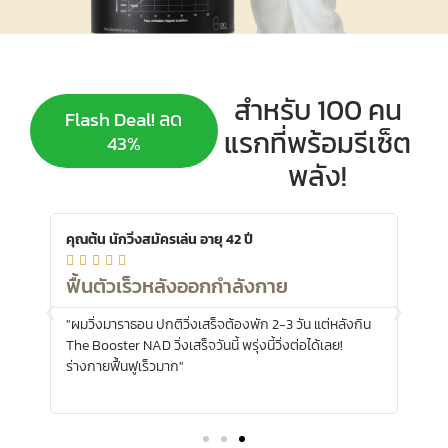
สำหรับ 100 คน
Flash Deal! ลด
แรกที่พร้อมรีเซ็ต
43%
พลัง!
คุณต้น นักวิ่งสมัครเล่น อายุ 42 ปี
คุณว







ฟื้นตัวเร็วหลังออกกำลังกาย
เห
บ
"ผมวิ่งมาราธอน ปกติวิ่งเสร็จต้องพัก 2-3 วัน แต่หลังกิน
"ผม
ลับ
The Booster NAD วิ่งเสร็จวันนี้ พรุ่งนี้วิ่งต่อได้เลย!
แรง 
วย!"
ร่างกายฟื้นฟูเร็วมาก"
สมอง
ง่าย