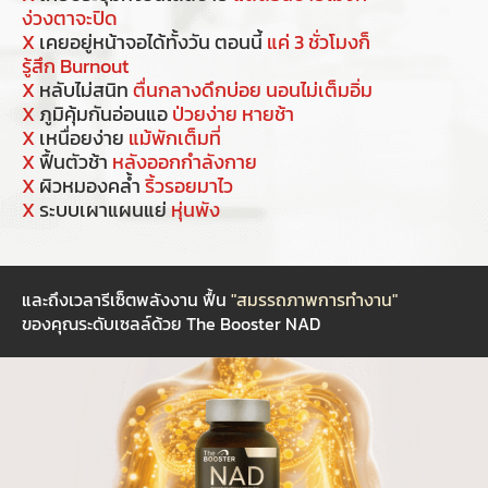
ง่วงตาจะปิด
X
เคยอยู่หน้าจอได้ทั้งวัน ตอนนี้
แค่ 3 ชั่วโมงก็
รู้สึก Burnout
X
หลับไม่สนิท
ตื่นกลางดึกบ่อย นอนไม่เต็มอิ่ม
X
ภูมิคุ้มกันอ่อนแอ
ป่วยง่าย หายช้า
X
เหนื่อยง่าย
แม้พักเต็มที่
X
ฟื้นตัวช้า
หลังออกกำลังกาย
X
ผิวหมองคล้ำ
ริ้วรอยมาไว
X
ระบบเผาแผนแย่
หุ่นพัง
และถึงเวลารีเซ็ตพลังงาน ฟื้น
"สมรรถภาพการทำงาน"
ของคุณระดับเซลล์ด้วย The Booster NAD