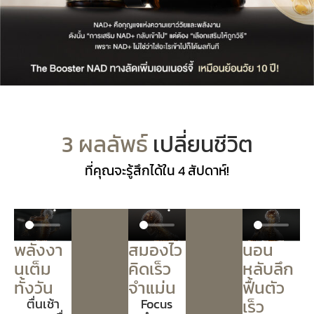
3 ผลลัพธ์
เปลี่ยนชีวิต
ที่คุณจะรู้สึกได้ใน 4 สัปดาห์!
พลังงา
สมองไว
นอน
นเต็ม
คิดเร็ว
หลับลึก
ทั้งวัน
จำแม่น
ฟื้นตัว
ตื่นเช้า
Focus
เร็ว