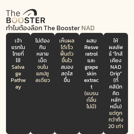
ทำไมต้องลือก
The Booster
NAD
เจ้า
ไม่ต้อง
เห็นผล
ผสม
ให้
แรกใน
กิน
ได้เร็ว
Resve
ผลลัพ
ไทยที่
หลาย
ฟื้นตัว
ratrol
ธ์ "ใกล้
ใช้
เม็ด
ขึ้นไว
และ
เคียง
Salva
จบใน
สมอง
grape
NAD
ge
แคปซู
สดใส
skin
Drip"
Pathw
ลเดียว
ขึ้น
extrac
(ที่
ay
t
คลินิก
(แบรน
คิด
ด์อื่น
หลัก
ไม่มี)
หมื่น)
แต่ถูก
กว่าถึง
20 เท่า