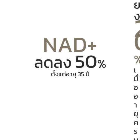
ง
NAD+
50
ลดลง
%
เ
ตั้งแต่อายุ 35 ปี
มื่
อ
อ
า
ยุ
ค
ร
บ