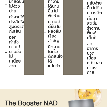
มาสดชื่น
ทำงาน
หลับง่าย
ไม่ง่วง
ได้นาน
ขึ้น ไม่ตื่น
บ่าย
ขึ้น ไม่
กลางดึก
ฟุ้งซ่าน
ทำงานได้
ตื่นมา
ประสิทธิภาพ
ความจำ
สดชื่น
สูงตั้งแต่เช้า
ดีขึ้น ไม่
ร่างกาย
ถึงเย็น
หลงลืม
ฟื้นฟู
เรื่อง
ออก
เต็มที่
สำคัญ
กำลัง
ลด
กายได้
คิดงาน
อาการ
นานขึ้น
ได้เร็ว
ปวด
ไม่
ตัดสินใจ
เมื่อย
เหนื่อย
ได้
หลังออก
ง่าย
แม่นยำ
กำลัง
กาย