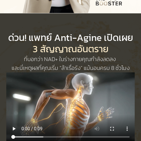
ด่วน! แพทย์ Anti-Agine เปิดเผย
3 สัญญาณอันตราย
ที่บอกว่า NAD+ ในร่างกายคุณกำลังลดลง
และนี่เหตุผลที่คุณเริ่ม “ล้าเรื่อรัง” แม้นอนครบ 8 ชั่วโมง