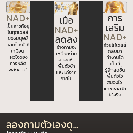
NAD+
การ
เมื่อ
เสริม
เป็นสารที่อยู่
NAD+
ในทุกเซลล์
NAD+
ลดลง
ของมนุษย์
และทำหน้าที่
ช่วยให้เซลล์
ร่างกายจะ
เหมือน
กลับมา
เหนื่อยง่าย
“หัวใจของ
ทำงานได้
สมองช้า
การผลิต
เต็มที่
ฟื้นตัวช้า
พลังงาน”
รู้สึกสดชื่น
และแก่จาก
ฟื้นตัวไว
ภายใน
สมองไว
และชะลอวัย
ได้จริง
ลองถามตัวเองดู…